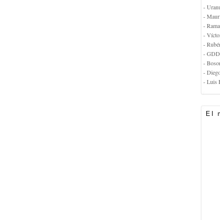
- Uran
- Maur
- Rama
- Vícto
- Rubé
- GDD
- Boso
- Dieg
- Luis 
El 