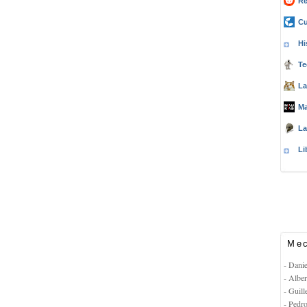
Re
Cu
Hi
Te
La
Ma
La
Li
Mec
- Dani
- Albe
- Guil
- Pedr