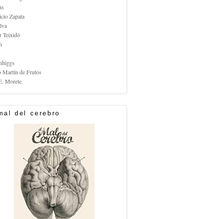
us
icio Zapata
lva
r Teixidó
n
nhiggs
o Martín de Frutos
E. Morete.
mal del cerebro