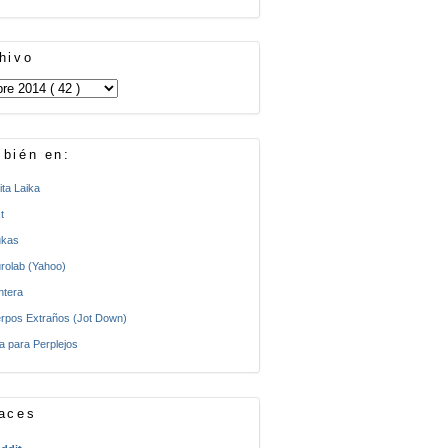
hivo
bién en:
ita Laika
t
kas
rolab (Yahoo)
ntera
rpos Extraños (Jot Down)
a para Perplejos
aces