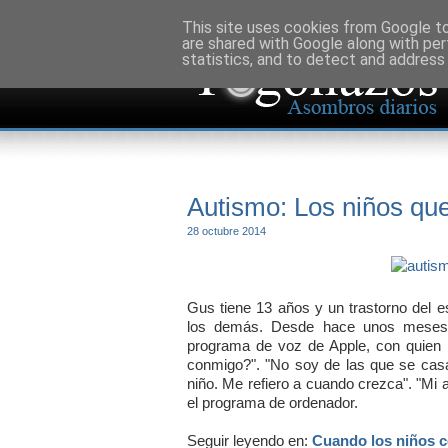
This site uses cookies from Google to 
are shared with Google along with per
statistics, and to detect and address
Autismo: Los niños qu
28 octubre 2014
Gus tiene 13 años y un trastorno del es
los demás. Desde hace unos meses,
programa de voz de Apple, con quien m
conmigo?". "No soy de las que se casa
niño. Me refiero a cuando crezca". "Mi 
el programa de ordenador.
Seguir leyendo en:
Cuando los niños c