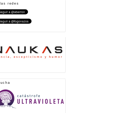
las redes
cucha