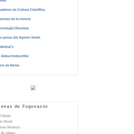
ddit
aderno de Cultura Científica
storias de la ciencia
cnología Obsoleta
s penas del Agente Smith
ikelnai's
 Aldea Irreductible
bro de Notas
enas de Fogonazos
el Marín
rto Montt
lermo Montoya
o de Alzaga