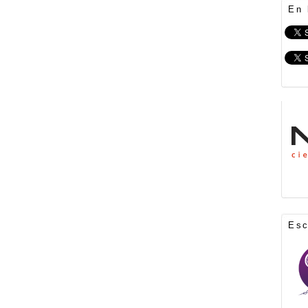
En 
Es