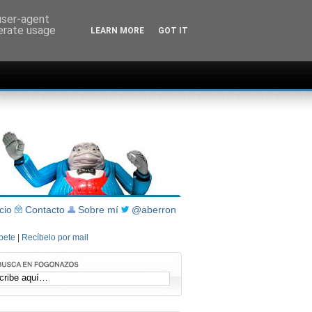
 user-agent
nerate usage
LEARN MORE
GOT IT
icio
Contacto
Sobre mí
@aberron
íbete
|
Recíbelo por mail