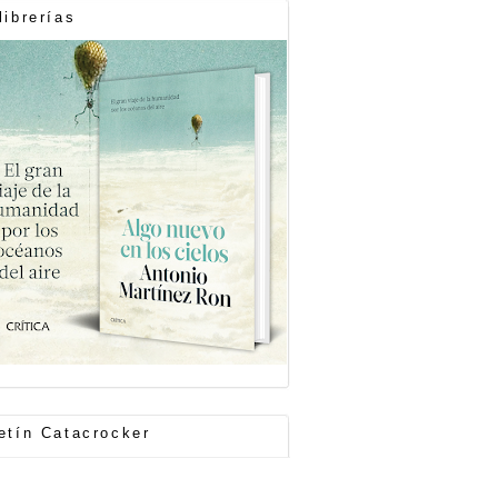
librerías
etín Catacrocker