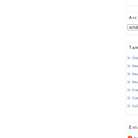
Arc
Tam
Órb
Nex
Nau
Neu
Fro
Cue
Guí
Enl