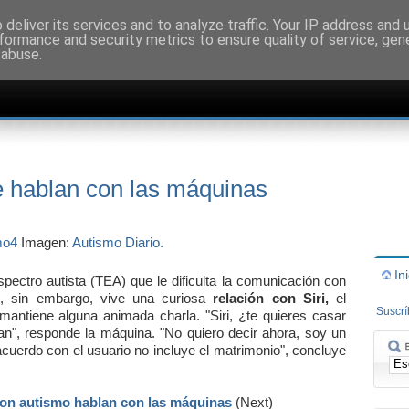
deliver its services and to analyze traffic. Your IP address and
formance and security metrics to ensure quality of service, ge
 abuse.
e hablan con las máquinas
Imagen:
Autismo Diario.
In
pectro autista (TEA) que le dificulta la comunicación con
 sin embargo, vive una curiosa
relación con Siri,
el
Suscr
antiene alguna animada charla. "Siri, ¿te quieres casar
n", responde la máquina. "No quiero decir ahora, soy un
acuerdo con el usuario no incluye el matrimonio", concluye
on autismo hablan con las máquinas
(Next)