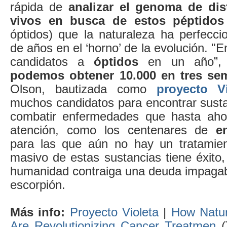
rápida de
analizar el genoma de dis
vivos en busca de estos péptidos
óptidos) que la naturaleza ha perfecci
de años en el ‘horno’ de la evolución. "
candidatos a
óptidos
en un año”, 
podemos obtener 10.000 en tres se
Olson, bautizada como
proyecto Vi
muchos candidatos para encontrar sust
combatir enfermedades que hasta aho
atención, como los centenares de
e
para las que aún no hay un tratamient
masivo de estas sustancias tiene éxito, 
humanidad contraiga una deuda impagab
escorpión.
Más info:
Proyecto Violeta
|
How Natur
Are Revolutionizing Cancer Treatmen