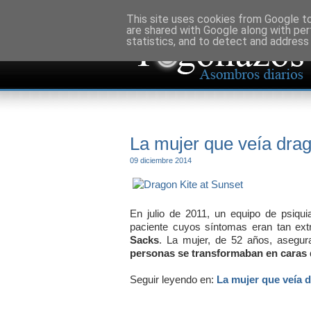
This site uses cookies from Google to 
are shared with Google along with per
statistics, and to detect and address
La mujer que veía drag
09 diciembre 2014
En julio de 2011, un equipo de psiqui
paciente cuyos síntomas eran tan extr
Sacks
. La mujer, de 52 años, asegu
personas se transformaban en caras
Seguir leyendo en:
La mujer que veía 