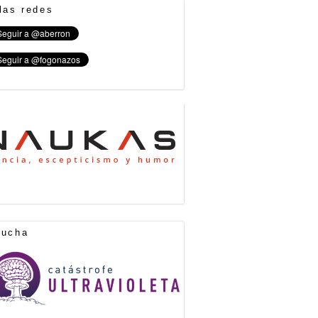
las redes
cucha