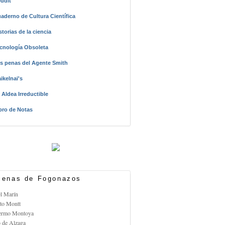
ddit
aderno de Cultura Científica
storias de la ciencia
cnología Obsoleta
s penas del Agente Smith
ikelnai's
 Aldea Irreductible
bro de Notas
enas de Fogonazos
el Marín
rto Montt
lermo Montoya
o de Alzaga