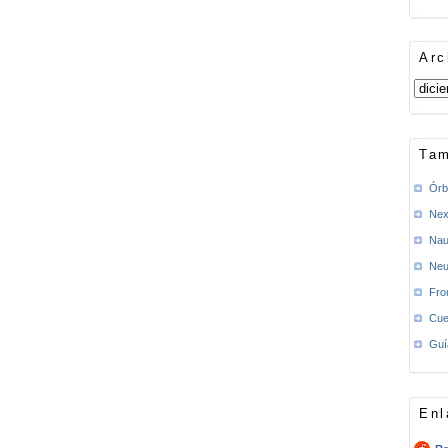
Arc
Tam
Órb
Nex
Nau
Neu
Fro
Cue
Guí
Enl