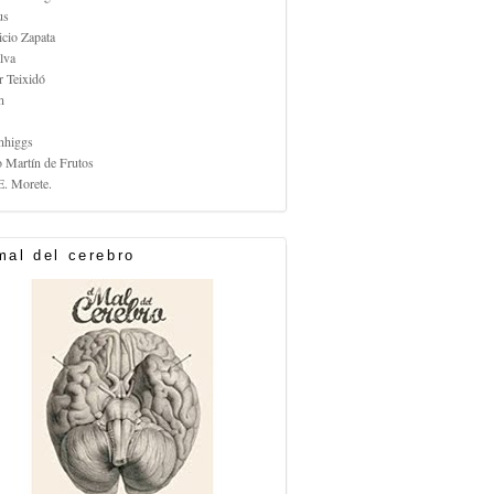
us
icio Zapata
lva
r Teixidó
n
nhiggs
o Martín de Frutos
E. Morete.
mal del cerebro