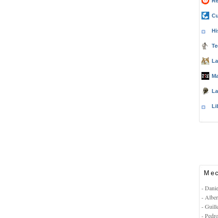
Re
Cu
Hi
Te
La
Ma
La
Li
Mec
- Dani
- Albe
- Guil
- Pedr