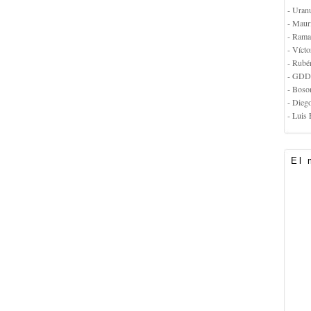
- Uran
- Maur
- Rama
- Vícto
- Rubé
- GDD
- Boso
- Dieg
- Luis 
El 