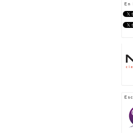
En 
Es