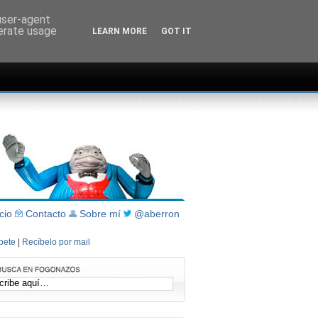
 user-agent
nerate usage
LEARN MORE
GOT IT
icio
Contacto
Sobre mí
@aberron
íbete
|
Recíbelo por mail