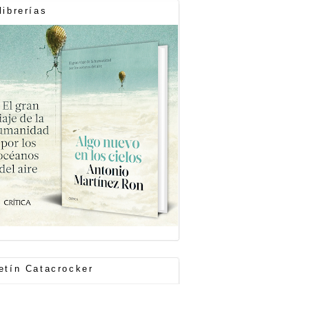
librerías
etín Catacrocker