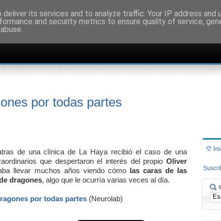
deliver its services and to analyze traffic. Your IP address and
formance and security metrics to ensure quality of service, ge
 abuse.
ones por todas partes
In
atras de una clínica de La Haya recibió el caso de una
aordinarios que despertaron el interés del propio
Oliver
Suscr
raba llevar muchos años viendo cómo
las caras de las
 de dragones
, algo que le ocurría varias veces al día.
dragones por todas partes
(Neurolab)