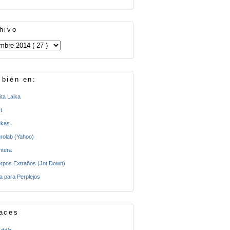
hivo
bién en:
ita Laika
t
kas
rolab (Yahoo)
ntera
rpos Extraños (Jot Down)
a para Perplejos
aces