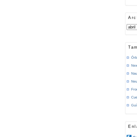
Arc
Tam
Órb
Nex
Nau
Neu
Fro
Cue
Guí
Enl