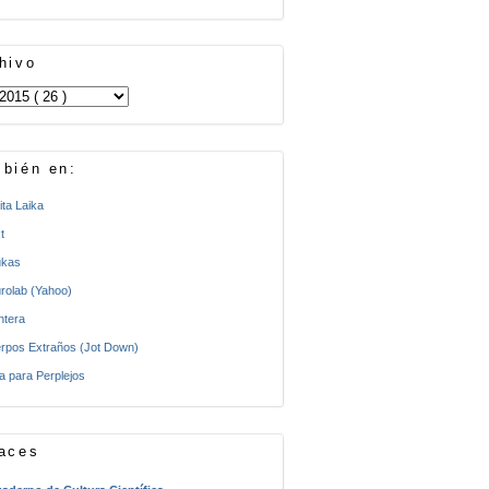
hivo
bién en:
ita Laika
t
kas
rolab (Yahoo)
ntera
rpos Extraños (Jot Down)
a para Perplejos
aces