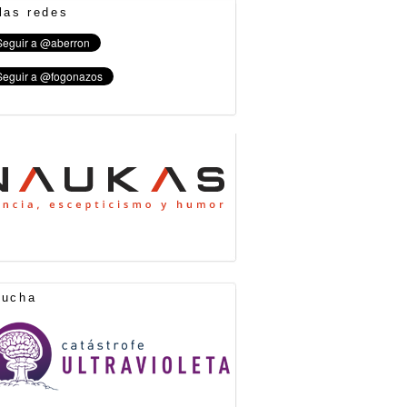
las redes
cucha