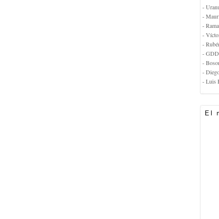
- Uran
- Maur
- Rama
- Vícto
- Rubé
- GDD
- Boso
- Dieg
- Luis 
El 