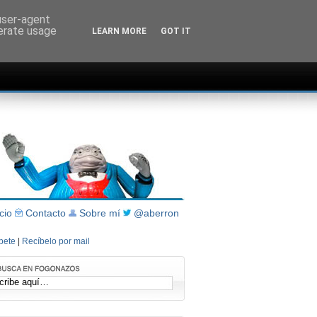
 user-agent
nerate usage
LEARN MORE
GOT IT
icio
Contacto
Sobre mí
@aberron
íbete
|
Recíbelo por mail