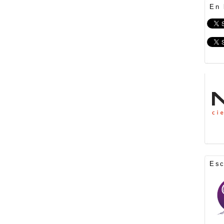
En 
Es