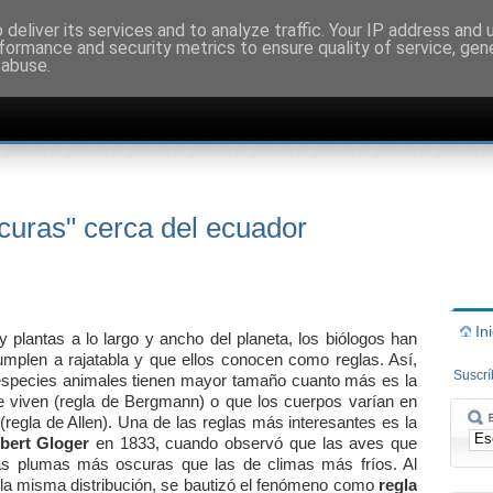
deliver its services and to analyze traffic. Your IP address and
formance and security metrics to ensure quality of service, ge
 abuse.
curas" cerca del ecuador
In
y plantas a lo largo y ancho del planeta, los biólogos han
mplen a rajatabla y que ellos conocen como reglas. Así,
Suscr
especies animales tienen mayor tamaño cuanto más es la
 viven (regla de Bergmann) o que los cuerpos varían en
(regla de Allen). Una de las reglas más interesantes es la
bert Gloger
en 1833, cuando observó que las aves que
las plumas más oscuras que las de climas más fríos. Al
la misma distribución, se bautizó el fenómeno como
regla