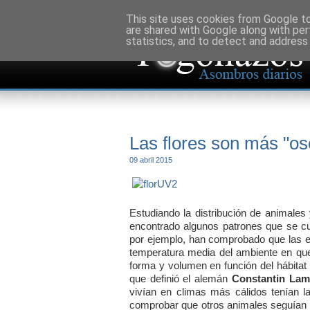
This site uses cookies from Google to 
are shared with Google along with per
statistics, and to detect and address
Las flores son más "os
09 abril 2015
Estudiando la distribución de animales 
encontrado algunos patrones que se cu
por ejemplo, han comprobado que las 
temperatura media del ambiente en que
forma y volumen en función del hábitat 
que definió el alemán
Constantin Lam
vivían en climas más cálidos tenían 
comprobar que otros animales seguían 