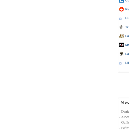
Cu
Re
Hi
Te
La
Ma
La
Li
Mec
- Dani
- Albe
- Guil
- Pedr