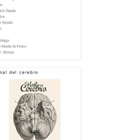
us
icio Zapata
lva
r Teixidó
n
nhiggs
o Martín de Frutos
E. Morete.
mal del cerebro