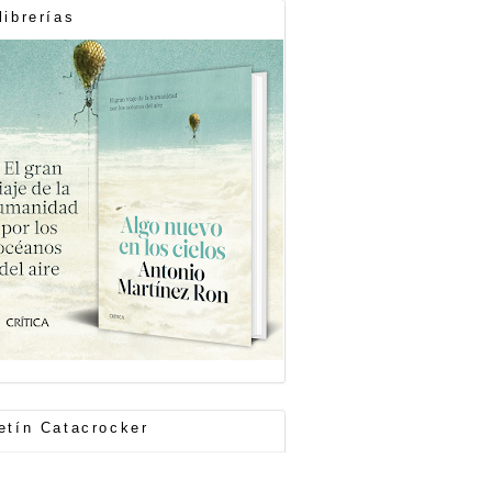
librerías
etín Catacrocker