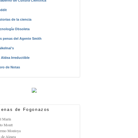
aderno de Cultura Científica
ddit
storias de la ciencia
cnología Obsoleta
s penas del Agente Smith
ikelnai's
 Aldea Irreductible
bro de Notas
enas de Fogonazos
el Marín
rto Montt
lermo Montoya
o de Alzaga