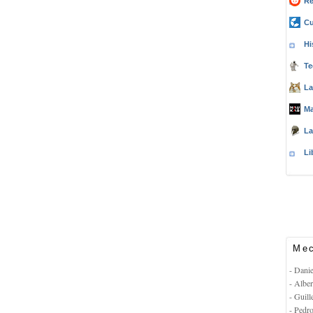
Re
Cu
Hi
Te
La
Ma
La
Li
Mec
- Dani
- Albe
- Guil
- Pedr