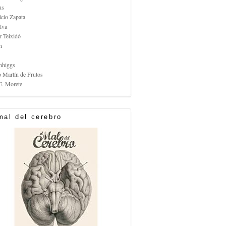
us
icio Zapata
lva
r Teixidó
n
nhiggs
o Martín de Frutos
E. Morete.
mal del cerebro