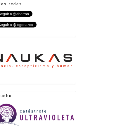
las redes
cucha