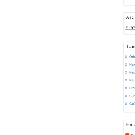
Arc
Tam
Órb
Nex
Nau
Neu
Fro
Cue
Guí
Enl