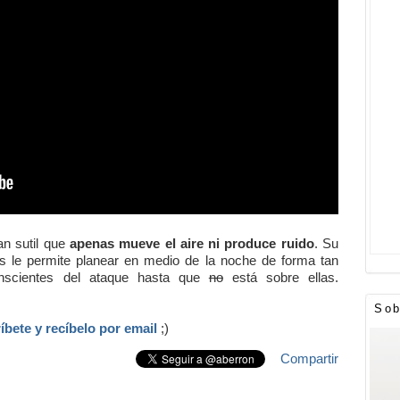
an sutil que
apenas mueve el aire ni produce ruido
. Su
s le permite planear en medio de la noche de forma tan
nscientes del ataque hasta que
no
está sobre ellas.
Sob
íbete y recíbelo por email
;)
Compartir