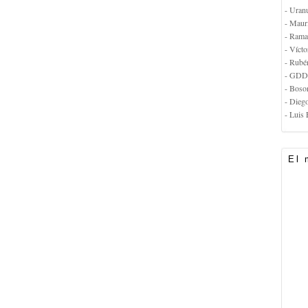
- Uran
- Maur
- Rama
- Vícto
- Rubé
- GDD
- Boso
- Dieg
- Luis 
El 