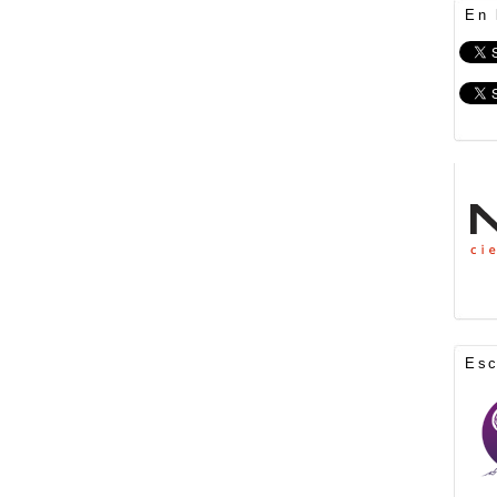
En 
Es