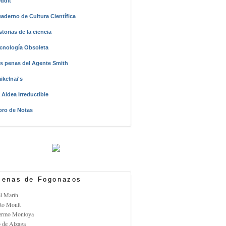
ddit
aderno de Cultura Científica
storias de la ciencia
cnología Obsoleta
s penas del Agente Smith
ikelnai's
 Aldea Irreductible
bro de Notas
enas de Fogonazos
el Marín
rto Montt
lermo Montoya
o de Alzaga