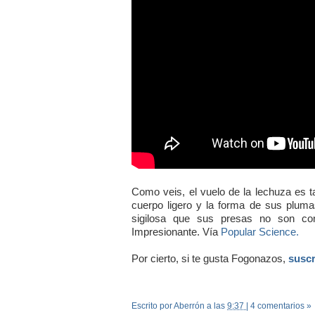
Como veis, el vuelo de la lechuza es t
cuerpo ligero y la forma de sus pluma
sigilosa que sus presas no son co
Impresionante. Vía
Popular Science.
Por cierto, si te gusta Fogonazos,
suscr
Escrito por Aberrón
a las
9:37
|
4 comentarios »