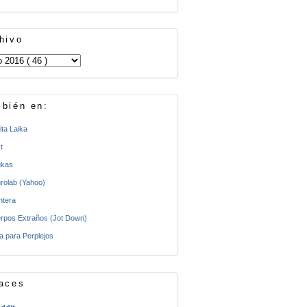
hivo
bién en:
ita Laika
t
kas
rolab (Yahoo)
ntera
rpos Extraños (Jot Down)
a para Perplejos
aces