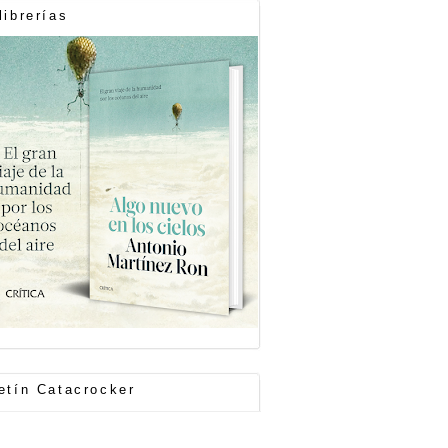
librerías
etín Catacrocker