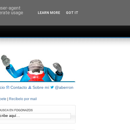
 user-agent
nerate usage
LEARN MORE
GOT IT
icio
Contacto
Sobre mí
@aberron
íbete
|
Recíbelo por mail