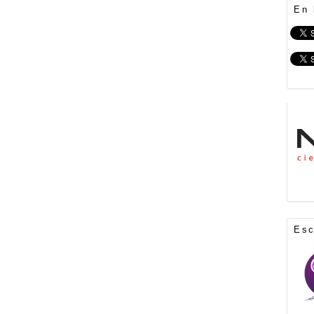
En 
Es