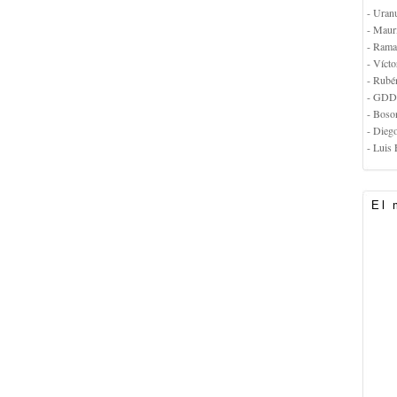
- Uran
- Maur
- Rama
- Vícto
- Rubé
- GDD
- Boso
- Dieg
- Luis 
El 