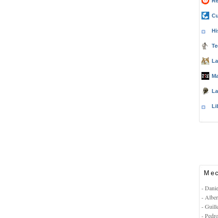
Re
Cu
Hi
Te
La
Ma
La
Li
Mec
- Dani
- Albe
- Guil
- Pedr