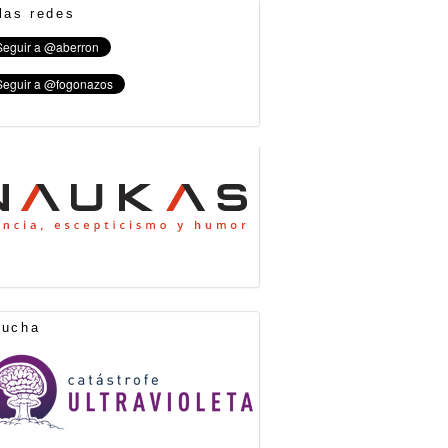
las redes
cucha