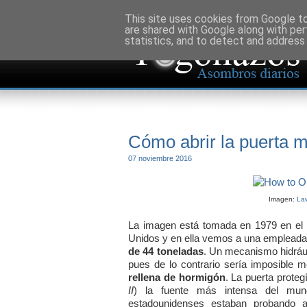
This site uses cookies from Google to 
are shared with Google along with per
statistics, and to detect and address
Cómo abrir la puerta 
07 noviembre 2016
Imagen:
Law
La imagen está tomada en 1979 en el
Unidos y en ella vemos a una empleada 
de 44 toneladas
. Un mecanismo hidráuli
pues de lo contrario sería imposible
rellena de hormigón
. La puerta proteg
II
) la fuente más intensa del mu
estadounidenses estaban probando a