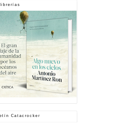
librerías
etín Catacrocker