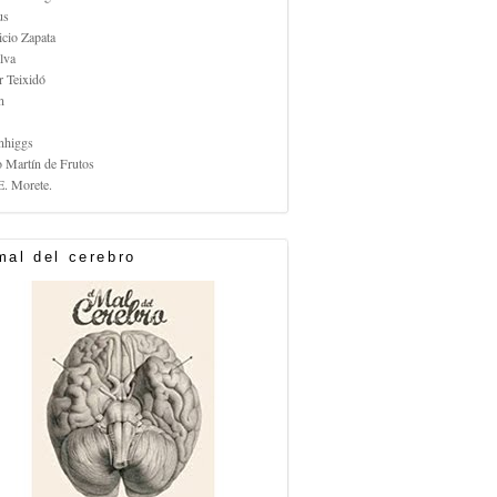
us
icio Zapata
lva
r Teixidó
n
nhiggs
o Martín de Frutos
E. Morete.
mal del cerebro