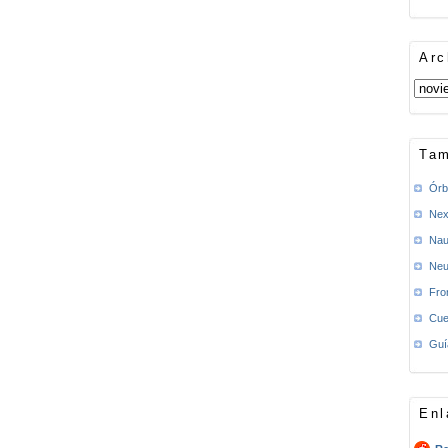
Arc
Tam
Órb
Nex
Nau
Neu
Fro
Cue
Guí
Enl