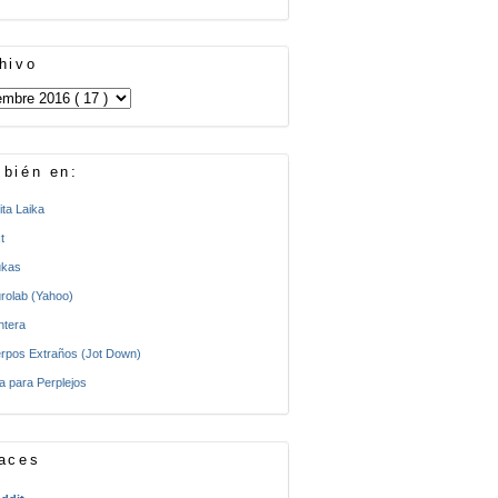
hivo
bién en:
ita Laika
t
kas
rolab (Yahoo)
ntera
rpos Extraños (Jot Down)
a para Perplejos
aces