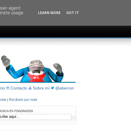
 user-agent
nerate usage
LEARN MORE
GOT IT
icio
Contacto
Sobre mí
@aberron
íbete
|
Recíbelo por mail