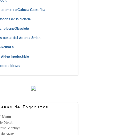
ddit
aderno de Cultura Científica
storias de la ciencia
cnología Obsoleta
s penas del Agente Smith
ikelnai's
 Aldea Irreductible
bro de Notas
enas de Fogonazos
el Marín
rto Montt
lermo Montoya
o de Alzaga