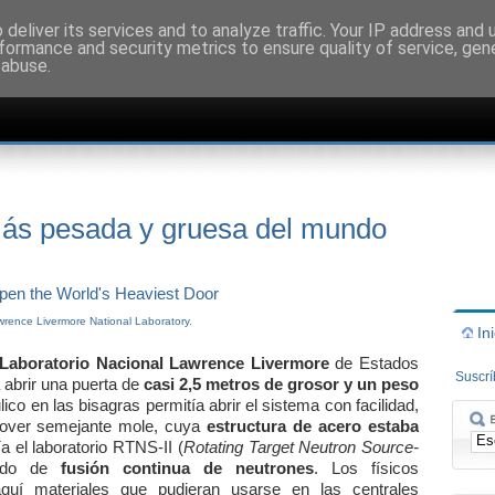
deliver its services and to analyze traffic. Your IP address and
formance and security metrics to ensure quality of service, ge
 abuse.
más pesada y gruesa del mundo
rence Livermore National Laboratory.
In
Laboratorio Nacional Lawrence Livermore
de Estados
Suscr
abrir una puerta de
casi 2,5 metros de grosor y un peso
co en las bisagras permitía abrir el sistema con facilidad,
 mover semejante mole, cuya
estructura de acero estaba
ía el laboratorio RTNS-II (
Rotating Target Neutron Source-
ndo de
fusión continua de neutrones
. Los físicos
quí materiales que pudieran usarse en las centrales