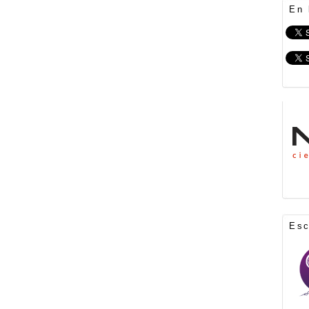
En 
Es