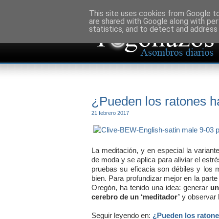
This site uses cookies from Google to 
are shared with Google along with per
statistics, and to detect and address
¿Pueden los ratones h
21 febrero 2017
La meditación, y en especial la variant
de moda y se aplica para aliviar el estr
pruebas su eficacia son débiles y los
bien. Para profundizar mejor en la parte
Oregón, ha tenido una idea: generar
un
cerebro de un ‘meditador’
y observar l
Seguir leyendo en:
¿Pueden los ratone