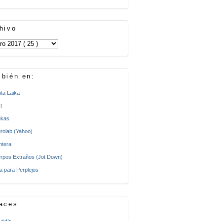
hivo
bién en:
ita Laika
t
kas
rolab (Yahoo)
ntera
rpos Extraños (Jot Down)
a para Perplejos
aces