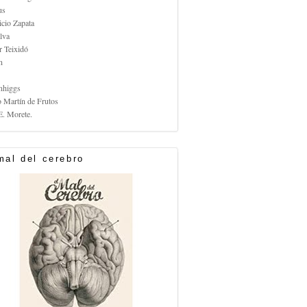
us
icio Zapata
lva
r Teixidó
n
nhiggs
o Martín de Frutos
E. Morete.
mal del cerebro