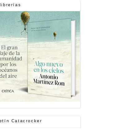
librerías
etín Catacrocker