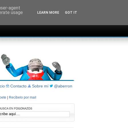
 user-agent
nerate usage
LEARN MORE
GOT IT
icio
Contacto
Sobre mí
@aberron
íbete
|
Recíbelo por mail