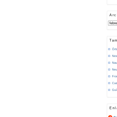
Arc
Tam
Órb
Nex
Nau
Neu
Fro
Cue
Guí
Enl