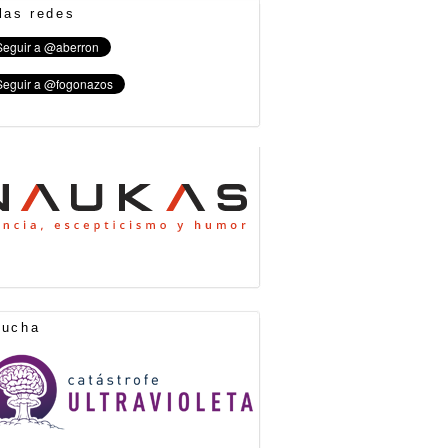
las redes
cucha