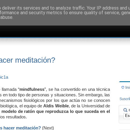
deliver its services and to analyze traffic. Your IP address and
formance and security metrics to ensure quality of service, ge
 abuse.
acer meditación?
In
e llamada “
mindfulness
”, se ha convertido en una técnica
és en todo tipo de personas y situaciones. Sin embargo, las
Suscr
 mecanismos fisiológicos por los que actúa no se conocen
 biológica, el equipo de
Aldis Weible
, de la Universidad de
 modelo de ratón que reproduzca lo que suceda en el
os resultados.
s hacer meditación?
(Next)