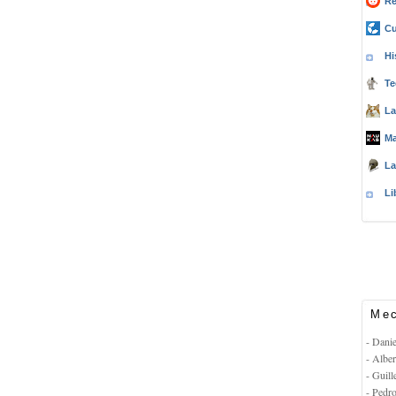
Re
Cu
Hi
Te
La
Ma
La
Li
Mec
- Dani
- Albe
- Guil
- Pedr