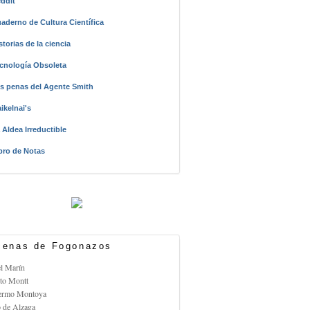
ddit
aderno de Cultura Científica
storias de la ciencia
cnología Obsoleta
s penas del Agente Smith
ikelnai's
 Aldea Irreductible
bro de Notas
enas de Fogonazos
el Marín
rto Montt
lermo Montoya
o de Alzaga