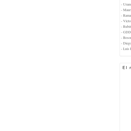
- Uran
- Maur
- Rama
- Vícto
- Rubé
- GDD
- Boso
- Dieg
- Luis 
El 