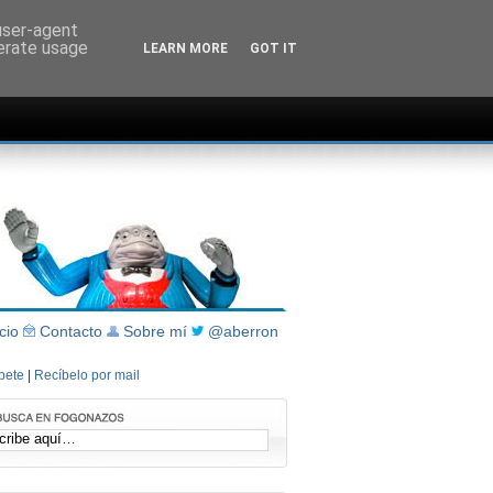
 user-agent
nerate usage
LEARN MORE
GOT IT
icio
Contacto
Sobre mí
@aberron
íbete
|
Recíbelo por mail