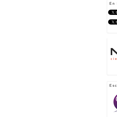
En 
Es