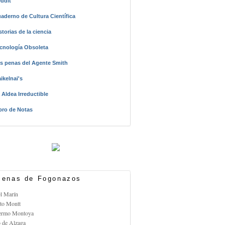
ddit
aderno de Cultura Científica
storias de la ciencia
cnología Obsoleta
s penas del Agente Smith
ikelnai's
 Aldea Irreductible
bro de Notas
enas de Fogonazos
el Marín
rto Montt
lermo Montoya
o de Alzaga