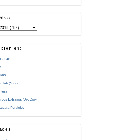
hivo
bién en:
ita Laika
t
kas
rolab (Yahoo)
ntera
rpos Extraños (Jot Down)
a para Perplejos
aces