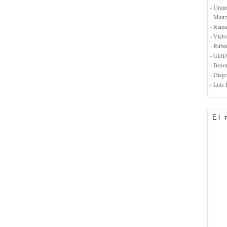
- Uran
- Maur
- Rama
- Vícto
- Rubé
- GDD
- Boso
- Dieg
- Luis 
El 