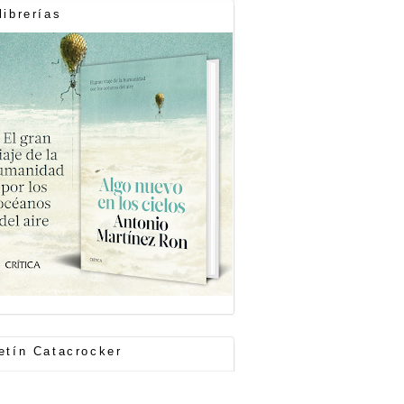
librerías
etín Catacrocker