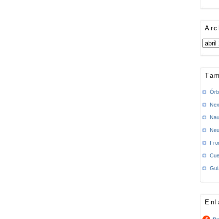
Arc
Tam
Órb
Nex
Nau
Neu
Fro
Cue
Guí
Enl