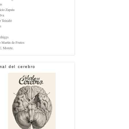
us
icio Zapata
lva
r Teixidó
n
nhiggs
o Martín de Frutos
E. Morete.
mal del cerebro