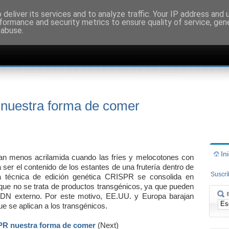
deliver its services and to analyze traffic. Your IP address and
formance and security metrics to ensure quality of service, ge
 abuse.
nuestra forma de comer
In
an menos acrilamida cuando las fríes y melocotones con
 ser el contenido de los estantes de una frutería dentro de
Suscr
la técnica de edición genética CRISPR se consolida en
 que no se trata de productos transgénicos, ya que pueden
 ADN externo. Por este motivo, EE.UU. y Europa barajan
ue se aplican a los transgénicos.
PR nuestra forma de comer
(Next)