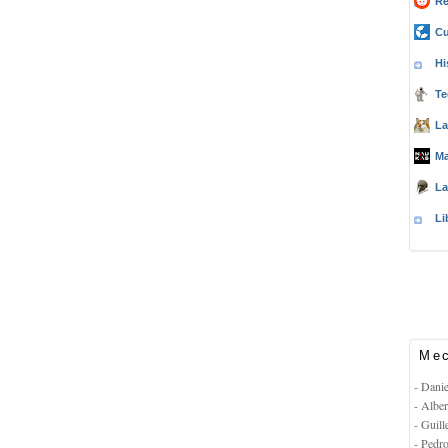
Re
Cu
Hi
Te
La
Ma
La
Li
Mec
- Dani
- Albe
- Guil
- Pedr