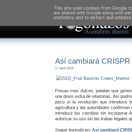
This site uses cookies from Google to 
are shared with Google along with per
statistics, and to detect and address
Así cambiará CRISPR 
17 abril 2018
Fresas más dulces, patatas que gener
una dosis extra de vitaminas. Así podría
poco si la revolución que introduce 
agricultura y las autoridades confirman
introducir los cambios sin incorporar
autorizar su uso sin las trabas legales q
Seguir leyendo en:
Así cambiará CRIS