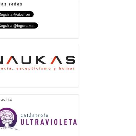
las redes
cucha