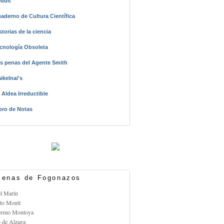
ddit
aderno de Cultura Científica
storias de la ciencia
cnología Obsoleta
s penas del Agente Smith
ikelnai's
 Aldea Irreductible
bro de Notas
enas de Fogonazos
el Marín
rto Montt
lermo Montoya
o de Alzaga