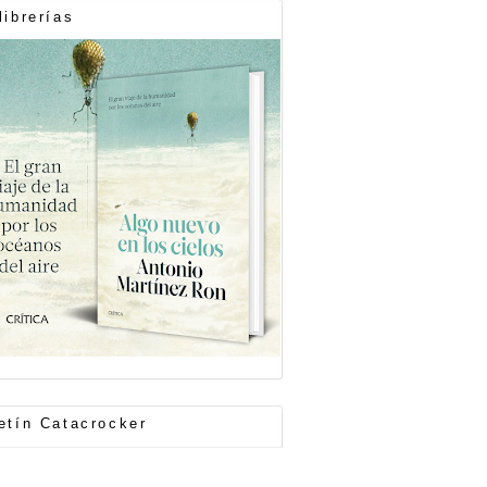
librerías
etín Catacrocker