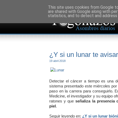
This site uses cookies from Google to 
are shared with Google along with per
statistics, and to detect and address
¿Y si un lunar te avisa
19 abril 2018
Detectar el cáncer a tiempo es una de
sistema presentado este miércoles por
paso en la carrera para conseguirlo. En
Medicine, el investigador y su equipo o
ratones y que
señaliza la presencia
piel
.
Seguir leyendo en:
¿Y si un lunar bión