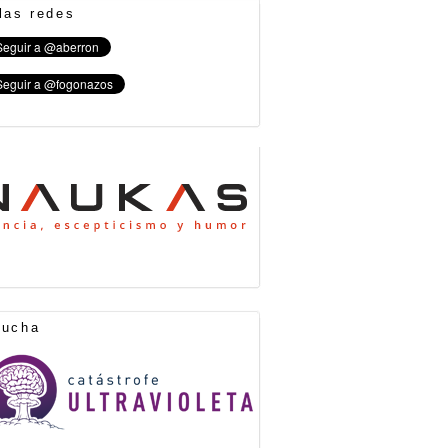
las redes
cucha