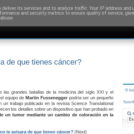
deliver its services and to analyze traffic. Your IP address and
formance and security metrics to ensure quality of service, ge
 abuse.
ra de que tienes cáncer?
In
 las grandes batallas de la medicina del siglo XXI y el
 el equipo de
Martin Fussenegger
podría ser un pequeño
Suscr
 un trabajo publicado en la revista Science Translational
frecen los detalles sobre un dispositivo que han probado en
 de un tumor mediante un cambio de coloración en la
ico te avisara de que tienes cáncer?
(Next)