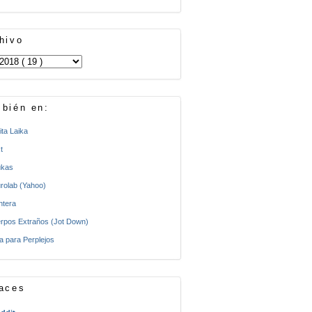
hivo
bién en:
ita Laika
t
kas
rolab (Yahoo)
ntera
rpos Extraños (Jot Down)
a para Perplejos
aces