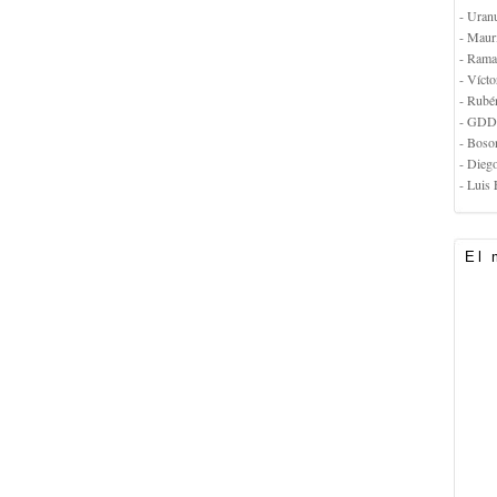
- Uran
- Maur
- Rama
- Vícto
- Rubé
- GDD
- Boso
- Dieg
- Luis 
El 