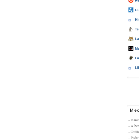
Re
Cu
Hi
Te
La
Ma
La
Li
Mec
- Dani
- Albe
- Guil
- Pedr