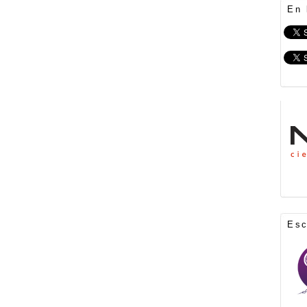
En 
Es