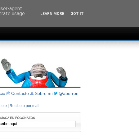
 user-agent
nerate usage
LEARN MORE
GOT IT
icio
Contacto
Sobre mí
@aberron
íbete
|
Recíbelo por mail