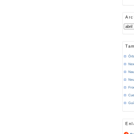
Arc
Tam
Órb
Nex
Nau
Neu
Fro
Cue
Guí
Enl