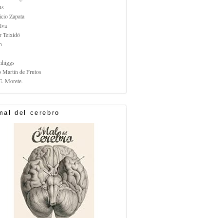
us
icio Zapata
lva
r Teixidó
n
nhiggs
o Martín de Frutos
E. Morete.
mal del cerebro