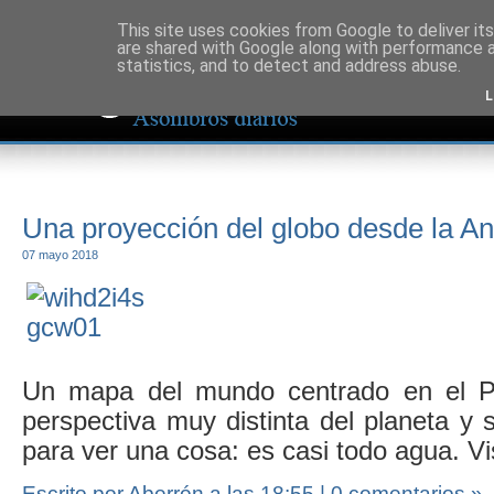
This site uses cookies from Google to deliver its
are shared with Google along with performance a
statistics, and to detect and address abuse.
L
Una proyección del globo desde la An
07 mayo 2018
Un mapa del mundo centrado en el P
perspectiva muy distinta del planeta y 
para ver una cosa: es casi todo agua. V
Escrito por Aberrón
a las
18:55
|
0 comentarios »