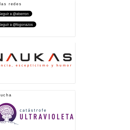
las redes
cucha