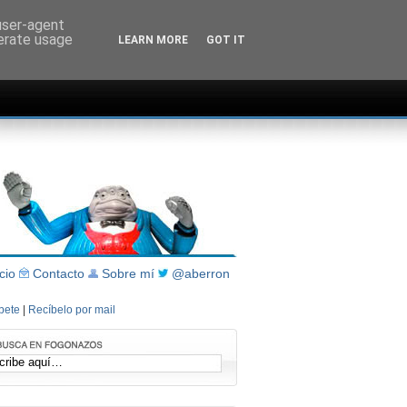
 user-agent
nerate usage
LEARN MORE
GOT IT
icio
Contacto
Sobre mí
@aberron
íbete
|
Recíbelo por mail