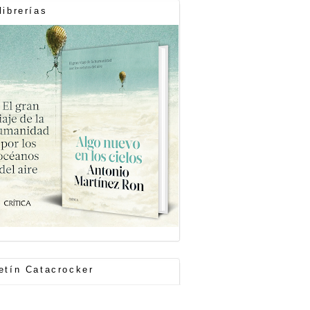
librerías
etín Catacrocker