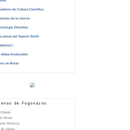
ddit
aderno de Cultura Científica
storias de la ciencia
cnología Obsoleta
s penas del Agente Smith
ikelnai's
 Aldea Irreductible
bro de Notas
enas de Fogonazos
el Marín
rto Montt
lermo Montoya
o de Alzaga