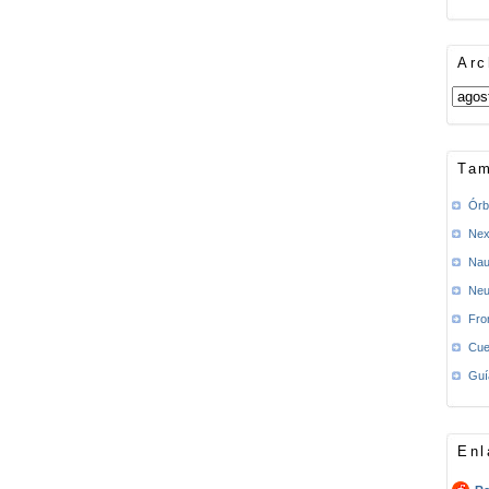
Arc
Tam
Órb
Nex
Nau
Neu
Fro
Cue
Guí
Enl