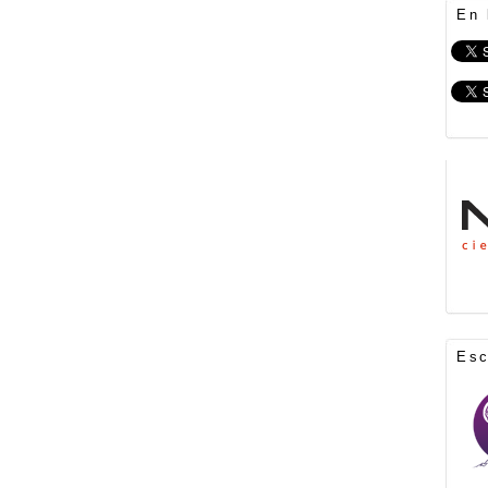
En 
Es