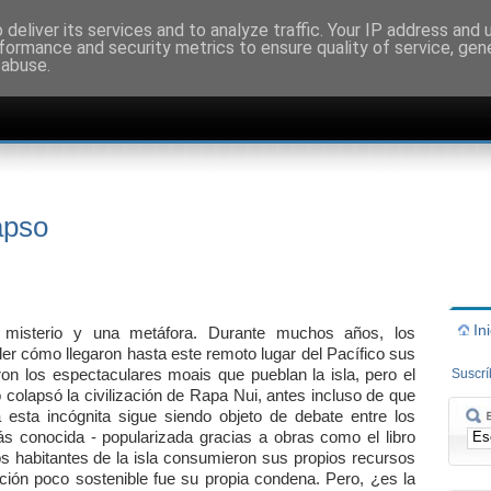
deliver its services and to analyze traffic. Your IP address and
formance and security metrics to ensure quality of service, ge
 abuse.
apso
In
misterio y una metáfora. Durante muchos años, los
er cómo llegaron hasta este remoto lugar del Pacífico sus
on los espectaculares moais que pueblan la isla, pero el
Suscr
 colapsó la civilización de Rapa Nui, antes incluso de que
 esta incógnita sigue siendo objeto de debate entre los
ás conocida - popularizada gracias a obras como el libro
s habitantes de la isla consumieron sus propios recursos
ación poco sostenible fue su propia condena. Pero, ¿es la