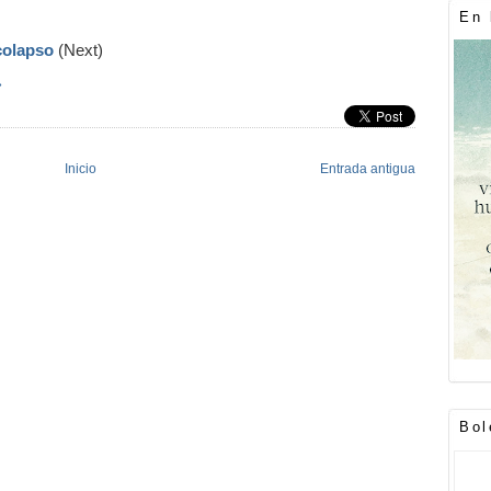
En 
colapso
(Next)
»
Inicio
Entrada antigua
Bol