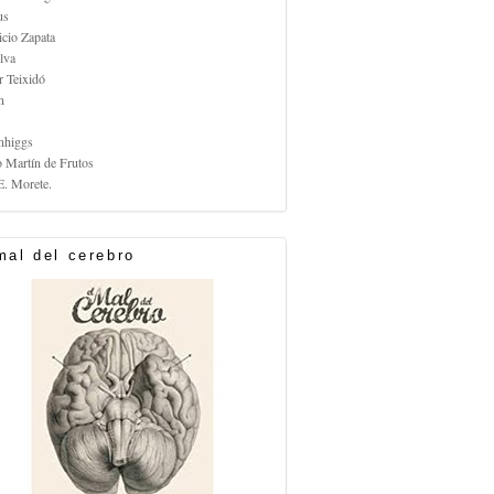
us
icio Zapata
lva
r Teixidó
n
nhiggs
o Martín de Frutos
E. Morete.
mal del cerebro