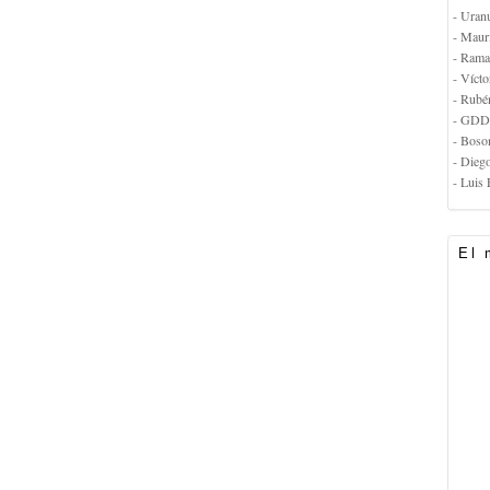
- Uran
- Maur
- Rama
- Vícto
- Rubé
- GDD
- Boso
- Dieg
- Luis 
El 