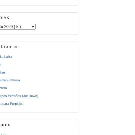
hivo
bién en:
ita Laika
t
kas
rolab (Yahoo)
ntera
rpos Extraños (Jot Down)
a para Perplejos
aces