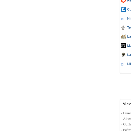
Re
Cu
Hi
Te
La
Ma
La
Li
Mec
- Dani
- Albe
- Guil
- Pedr