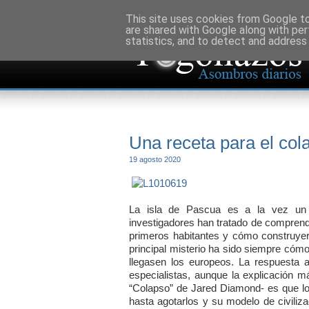
This site uses cookies from Google to 
are shared with Google along with per
statistics, and to detect and address
Una receta para el col
19 agosto 2020
La isla de Pascua es a la vez un 
investigadores han tratado de comprend
primeros habitantes y cómo construyer
principal misterio ha sido siempre cómo
llegasen los europeos. La respuesta a
especialistas, aunque la explicación m
“Colapso” de Jared Diamond- es que lo
hasta agotarlos y su modelo de civiliz