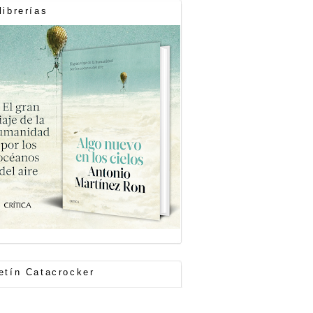
librerías
etín Catacrocker