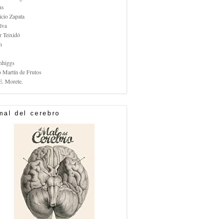
us
icio Zapata
lva
r Teixidó
n
nhiggs
o Martín de Frutos
E. Morete.
mal del cerebro