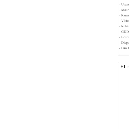
- Uran
- Maur
- Rama
- Vícto
- Rubé
- GDD
- Boso
- Dieg
- Luis 
El 