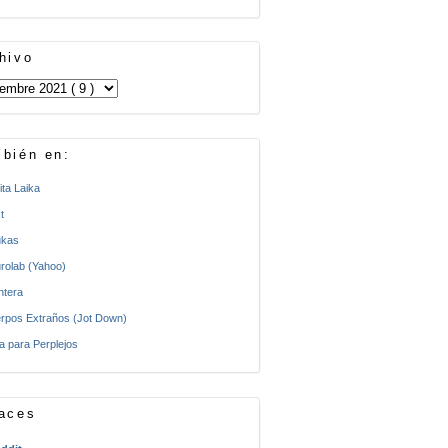
hivo
bién en:
ita Laika
t
kas
rolab (Yahoo)
ntera
rpos Extraños (Jot Down)
a para Perplejos
aces