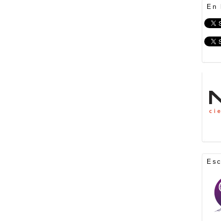
En 
Es