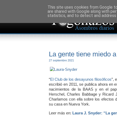
This site uses cookies from Google to 
are shared with Google along with per
statistics, and to detect and address
La gente tiene miedo a
27 septiembre 2021
“
El Club de los desayunos filosóficos
”, 
escribió en 2011, se publica ahora en e
nacimientos de la BAAS y en el pape
Herschel, Charles Babbage y Ricard J
Charlamos con ella sobre los efectos 
su casa en Nueva York.
Leer más en:
Laura J. Snyder: “La gen