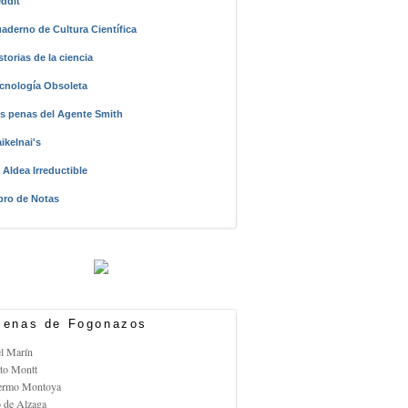
ddit
aderno de Cultura Científica
storias de la ciencia
cnología Obsoleta
s penas del Agente Smith
ikelnai's
 Aldea Irreductible
bro de Notas
enas de Fogonazos
el Marín
rto Montt
lermo Montoya
o de Alzaga