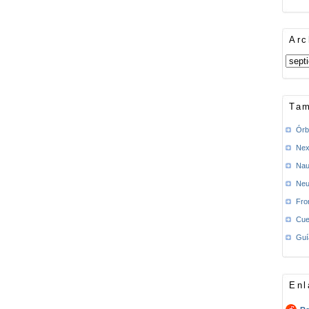
Arc
Tam
Órb
Nex
Nau
Neu
Fro
Cue
Guí
Enl