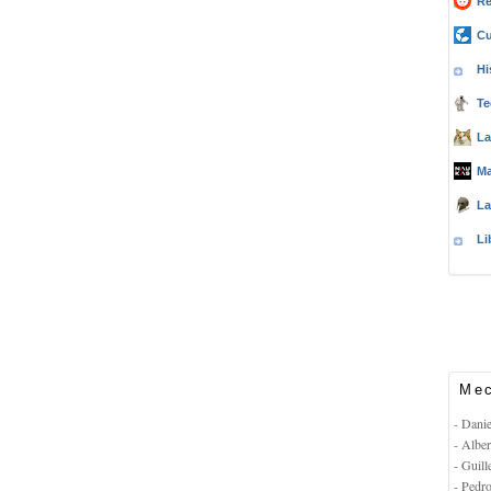
Re
Cu
Hi
Te
La
Ma
La
Li
Mec
- Dani
- Albe
- Guil
- Pedr