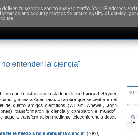
deliver its services and to analyze traffic. Your IP address and
formance and security metrics to ensure quality of service, ge
 abuse.
 no entender la ciencia”
In
el libro que la historiadora estadounidense
Laura J. Snyder
spañol gracias a Acantilado. Una obra que se centra en el
l de cuatro amigos científicos (William Whewell, John
Suscr
ones) “transformaron la ciencia y cambiaron el mundo”.
de aquella transformación mediante teleconferencia desde
te tiene miedo a no entender la ciencia”
(Next)