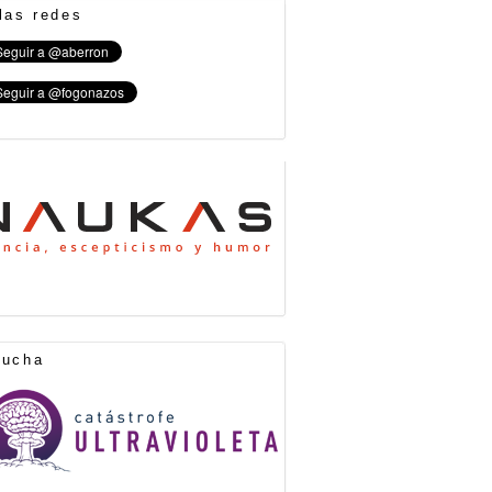
las redes
cucha