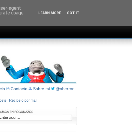
 user-agent
nerate usage
LEARN MORE
GOT IT
icio
Contacto
Sobre mí
@aberron
íbete
|
Recíbelo por mail