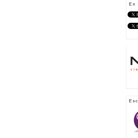
En 
Es