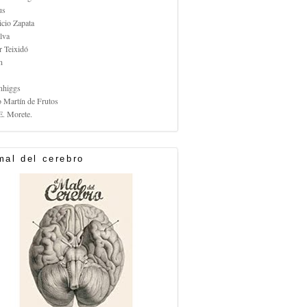
us
icio Zapata
lva
r Teixidó
n
nhiggs
o Martín de Frutos
E. Morete.
mal del cerebro