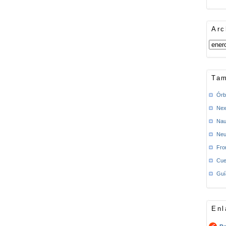
Arc
Tam
Órb
Nex
Nau
Neu
Fro
Cue
Guí
Enl