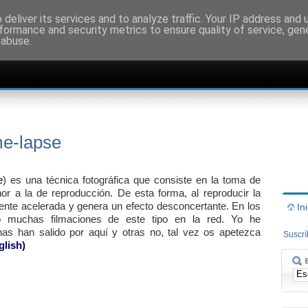
deliver its services and to analyze traffic. Your IP address and
formance and security metrics to ensure quality of service, ge
 abuse.
me-lapse
e
) es una técnica fotográfica que consiste en la toma de
 a la de reproducción. De esta forma, al reproducir la
ente acelerada y genera un efecto desconcertante. En los
In
o muchas filmaciones de este tipo en la red. Yo he
unas han salido por aquí y otras no, tal vez os apetezca
Suscr
glish)