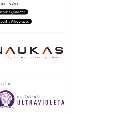
las redes
cucha