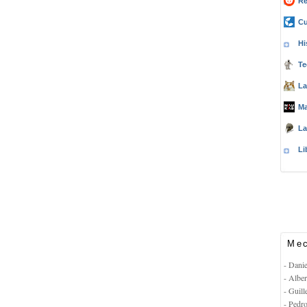
Re
Cu
Hi
Te
La
Ma
La
Li
Mec
- Dani
- Albe
- Guil
- Pedr