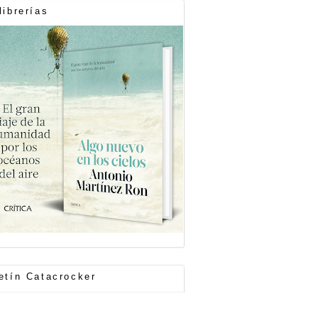
librerías
etín Catacrocker