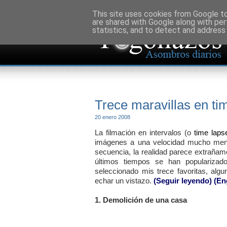
This site uses cookies from Google to 
are shared with Google along with per
statistics, and to detect and address
Trece maravillas en ti
20 enero 2008
La filmación en intervalos (o
time laps
imágenes a una velocidad mucho menor
secuencia, la realidad parece extrañam
últimos tiempos se han popularizad
seleccionado mis trece favoritas, alg
echar un vistazo.
(Seguir leyendo)
(En
1. Demolición de una casa