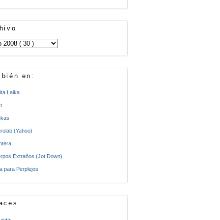
hivo
bién en:
ita Laika
t
kas
rolab (Yahoo)
ntera
rpos Extraños (Jot Down)
a para Perplejos
aces