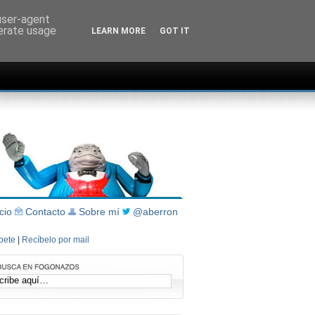
 user-agent
nerate usage
LEARN MORE
GOT IT
icio
Contacto
Sobre mí
@aberron
íbete
|
Recíbelo por mail