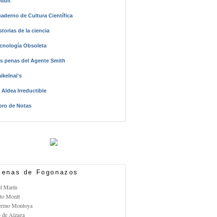
ddit
aderno de Cultura Científica
storias de la ciencia
cnología Obsoleta
s penas del Agente Smith
ikelnai's
 Aldea Irreductible
bro de Notas
enas de Fogonazos
el Marín
rto Montt
lermo Montoya
o de Alzaga