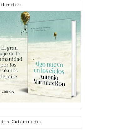
librerías
etín Catacrocker