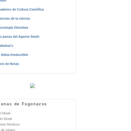
ddit
aderno de Cultura Científica
storias de la ciencia
cnología Obsoleta
s penas del Agente Smith
ikelnai's
 Aldea Irreductible
bro de Notas
enas de Fogonazos
el Marín
rto Montt
lermo Montoya
o de Alzaga