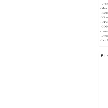
- Uran
- Maur
- Rama
- Vícto
- Rubé
- GDD
- Boso
- Dieg
- Luis 
El 