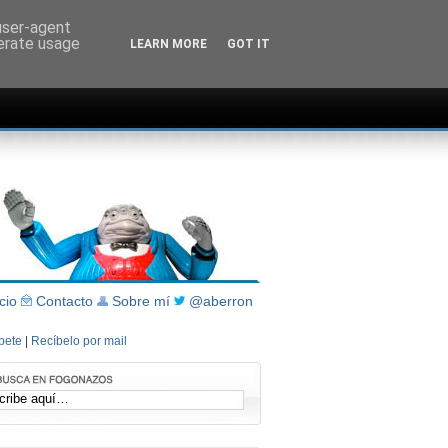
 user-agent
nerate usage
LEARN MORE
GOT IT
icio
Contacto
Sobre mí
@aberron
íbete
|
Recíbelo por mail