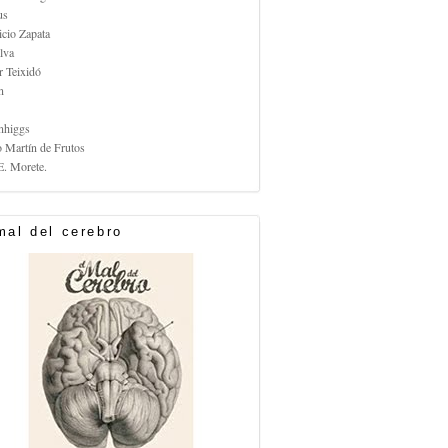
us
icio Zapata
lva
r Teixidó
n
nhiggs
o Martín de Frutos
E. Morete.
mal del cerebro