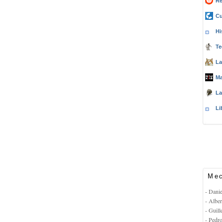
Re
Cu
Hi
Te
La
Ma
La
Li
Mec
- Dani
- Albe
- Guil
- Pedr