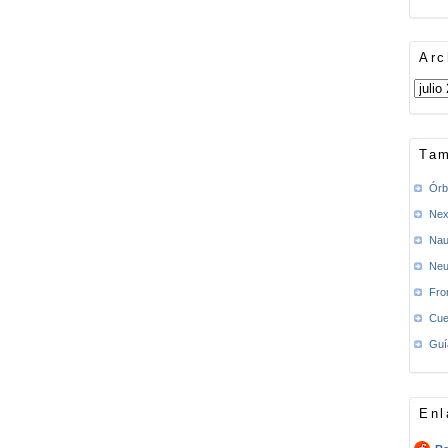
Arc
Tam
Órb
Nex
Nau
Neu
Fro
Cue
Guí
Enl