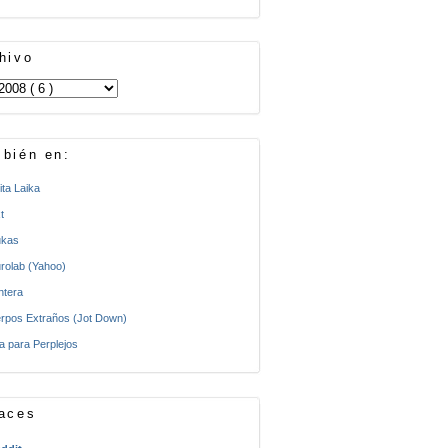
hivo
bién en:
ita Laika
t
kas
rolab (Yahoo)
ntera
rpos Extraños (Jot Down)
a para Perplejos
aces