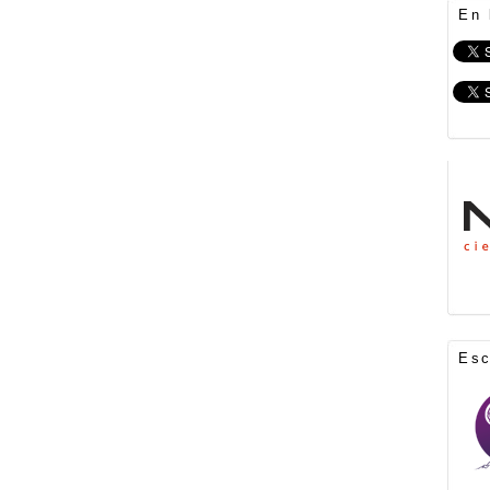
En 
Es