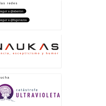
las redes
cucha