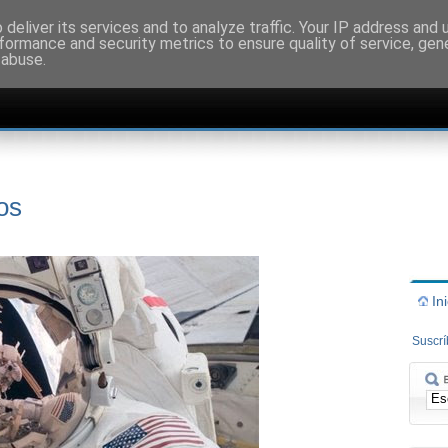
deliver its services and to analyze traffic. Your IP address and
formance and security metrics to ensure quality of service, ge
 abuse.
os
In
Suscr