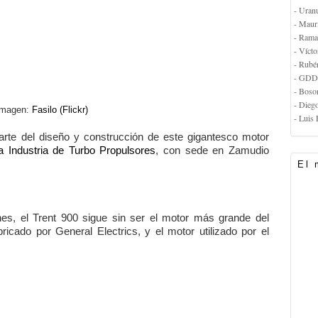
- Uran
- Maur
- Rama
- Vícto
- Rubé
- GDD
- Boso
- Dieg
Imagen:
Fasilo (Flickr)
- Luis 
rte del diseño y construcción de este gigantesco motor
 Industria de Turbo Propulsores
, con sede en Zamudio
El 
es, el Trent 900 sigue sin ser el motor más grande del
bricado por General Electrics, y el motor utilizado por el