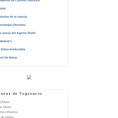
aderno de Cultura Científica
ddit
storias de la ciencia
cnología Obsoleta
s penas del Agente Smith
ikelnai's
 Aldea Irreductible
bro de Notas
enas de Fogonazos
el Marín
rto Montt
lermo Montoya
o de Alzaga