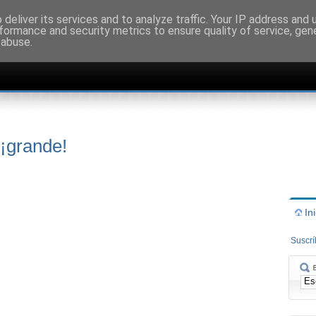
deliver its services and to analyze traffic. Your IP address and
formance and security metrics to ensure quality of service, ge
 abuse.
¡grande!
In
Suscr