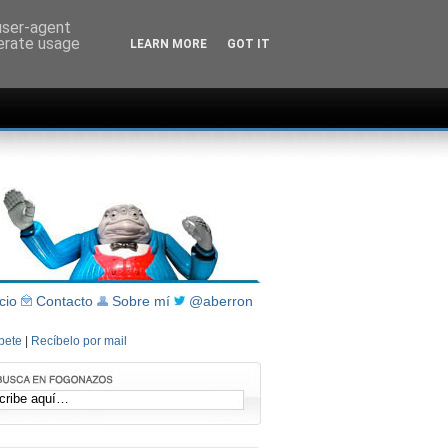
 user-agent
nerate usage
LEARN MORE
GOT IT
icio
Contacto
Sobre mí
@aberron
íbete
|
Recíbelo por mail