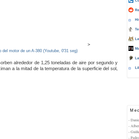
Cu
Re
Hi
Te
La
>
Ma
 del motor de un A-380 (Youtube, 0'31 seg)
La
sorben alrededor de 1,25 toneladas de aire por segundo y
Li
iman a la mitad de la temperatura de la superficie del sol,
Mec
- Dani
- Albe
- Guil
- Pedr