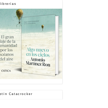
librerías
etín Catacrocker