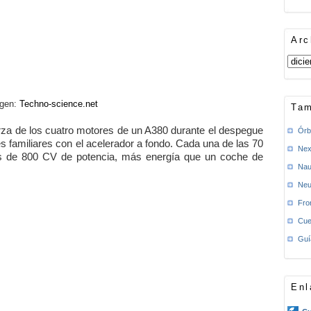
Arc
gen:
Techno-science.net
Tam
rza de los cuatro motores de un A380 durante el despegue
Órb
es familiares con el acelerador a fondo. Cada una de las 70
Nex
ás de 800 CV de potencia, más energía que un coche de
Nau
Neu
Fro
Cue
Guí
Enl