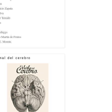
us
icio Zapata
lva
r Teixidó
n
nhiggs
o Martín de Frutos
E. Morete.
mal del cerebro