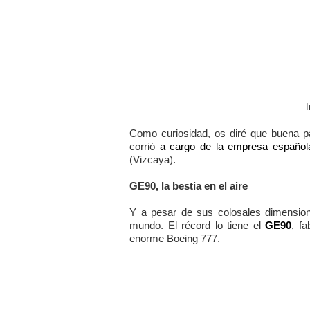
Como curiosidad, os diré que buena pa
corrió
a cargo de la empresa española
(Vizcaya).
GE90, la bestia en el aire
Y a pesar de sus colosales dimension
mundo. El récord lo tiene el
GE90
, fa
enorme Boeing 777.