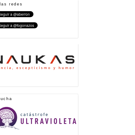
las redes
cucha