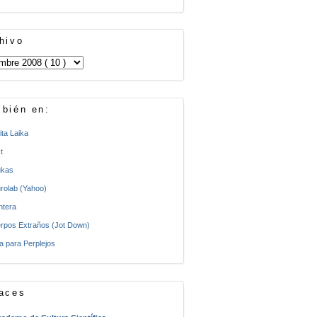
hivo
bién en:
ita Laika
t
kas
rolab (Yahoo)
ntera
rpos Extraños (Jot Down)
a para Perplejos
aces